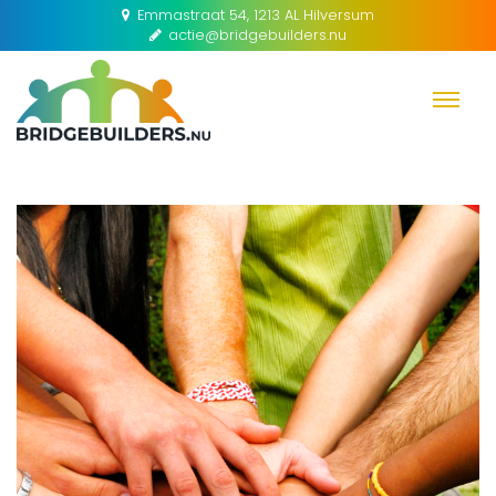
Emmastraat 54, 1213 AL Hilversum
actie@bridgebuilders.nu