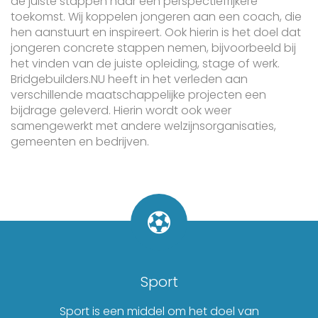
de juiste stappen naar een perspectiefrijkere
toekomst. Wij koppelen jongeren aan een coach, die
hen aanstuurt en inspireert. Ook hierin is het doel dat
jongeren concrete stappen nemen, bijvoorbeeld bij
het vinden van de juiste opleiding, stage of werk.
Bridgebuilders.NU heeft in het verleden aan
verschillende maatschappelijke projecten een
bijdrage geleverd. Hierin wordt ook weer
samengewerkt met andere welzijnsorganisaties,
gemeenten en bedrijven.
Sport
Sport is een middel om het doel van