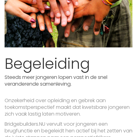
Begeleiding
Steeds meer jongeren lopen vast in de snel
veranderende samenleving.
Onzekerheid over opleiding en gebrek aan
toekomstperspectief maakt dat kwetsbare jongeren
zich vaak lastig laten motiveren.
Bridgebuilders.NU vervult voor jongeren een
brugfunctie en begeleidt hen actief bij het zetten van